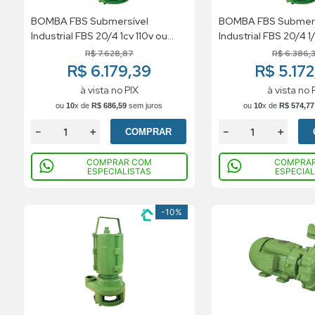
BOMBA FBS Submersível
BOMBA FBS Submers
Industrial FBS 20/4 1cv 110v ou
Industrial FBS 20/4 1/2 110v ou
220v Monofásico
220v Monofásico
R$
7
.
628
,
87
R$
6
.
386
,
R$ 6.179,39
R$ 5.17
à vista no PIX
à vista no 
ou
10
x de
R$
686
,
59
sem juros
ou
10
x de
R$
574
,
77
－
＋
－
＋
COMPRAR
COMPRAR COM
COMPRA
ESPECIALISTAS
ESPECIAL
-
10%