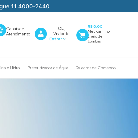
igue 11 4000-2440
R$ 0,00
Olá,
Canais de
Visitante
Atendimento
cina e Hidro
Pressurizador de Água
Quadros de Comando