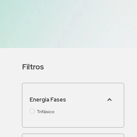
9
º
bomba multiestagio
10
º
texius
Filtros
Energia Fases
Trifásico