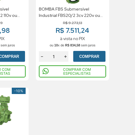
ível
BOMBA FBS Submersível
Industrial FBS20/2 3cv 220v ou
380v ou 440v Trifásico
39
R$
9
.
273
,
13
2,98
R$ 7.511,24
PIX
à vista no PIX
sem juros
ou
10
x de
R$
834
,
58
sem juros
－
＋
COMPRAR
COMPRAR
R COM
COMPRAR COM
ISTAS
ESPECIALISTAS
-
10%