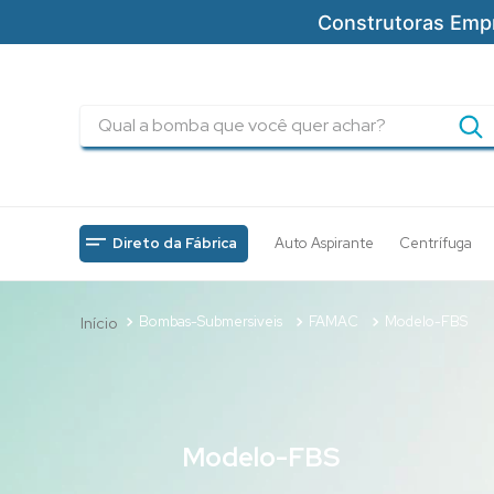
Construtoras Emp
Qual a bomba que você quer achar?
TERMOS MAIS BUSCADOS
1
º
pressurizadores
2
º
drenagem
Direto da Fábrica
Auto Aspirante
Centrífuga
3
º
submersa
4
º
tsbt
Bombas-Submersiveis
FAMAC
Modelo-FBS
5
º
5cv
6
º
incendio
7
º
bomba
Modelo-FBS
8
º
piscinas