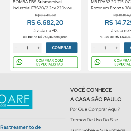
BOMBA FBS Submersível
MB FPA32 20 T15,0
Industrial FBS20/2 2cv 220v ou
Rotor em Bronze 38
380v ou 440v Trifásico
60HZ IP55 IR2
R$
8
.
249
,
62
R$
18
.
184
,
R$ 6.682,20
R$ 14.72
à vista no PIX
à vista no 
ou
10
x de
R$
742
,
46
sem juros
ou
10
x de
R$
1
.
636
,
5
－
＋
－
＋
COMPRAR
COMPRAR COM
COMPRA
ESPECIALISTAS
ESPECIAL
VOCÊ CONHECE
A CASA SÃO PAULO
Por Que Comprar Aqui?
Termos De Uso Do Site
o Rastreamento de
Tudo Sobre A Sua Entrega