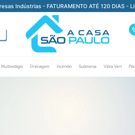
resas Indústrias - FATURAMENTO ATÉ 120 DIAS - L
Multiestágio
Drenagem
Incêndio
Submersa
Vibra Vert
Pis