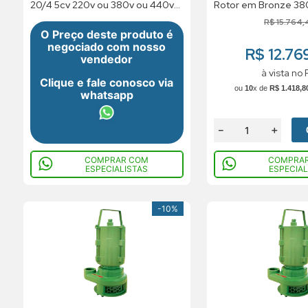
20/4 5cv 220v ou 380v ou 440v
Rotor em Bronze 38
Trifásico
60HZ IP55 IR2
R$
15
.
764
,
O Preço deste produto é
negociado com nosso
R$ 12.76
vendedor
à vista no 
Clique e fale conosco via
ou
10
x de
R$
1
.
418
,
8
whatsapp
－
＋
COMPRAR COM
COMPRA
ESPECIALISTAS
ESPECIAL
-
10%