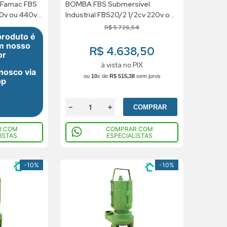
 Famac FBS
BOMBA FBS Submersível
Industrial FBS20/2 1/2cv 220v ou
380v ou 440v Trifásico
R$
5
.
726
,
54
produto é
m nosso
R$ 4.638,50
or
à vista no PIX
onosco via
ou
10
x de
R$
515
,
38
sem juros
pp
－
＋
COMPRAR
R COM
COMPRAR COM
ISTAS
ESPECIALISTAS
-
10%
-
10%