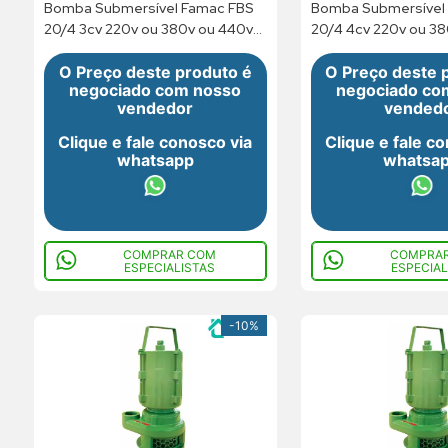
Bomba Submersível Famac FBS
Bomba Submersível
20/4 3cv 220v ou 380v ou 440v
20/4 4cv 220v ou 380v ou 440v
Trifásico
Trifásico
O Preço deste produto é
O Preço deste 
negociado com nosso
negociado co
vendedor
vended
Clique e fale conosco via
Clique e fale c
whatsapp
whatsa
COMPRAR COM
COMPRA
ESPECIALISTAS
ESPECIAL
-
10%