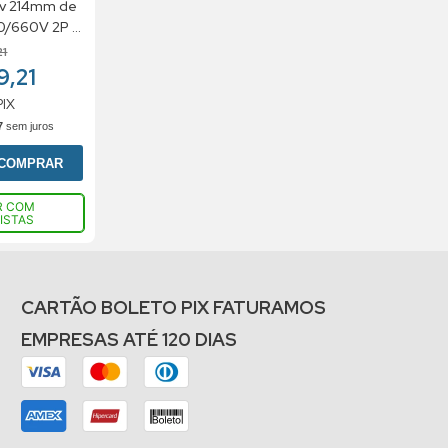
Cv 214mm de
0/660V 2P F
21
9,21
PIX
7
sem juros
COMPRAR
R COM
ISTAS
CARTÃO BOLETO PIX FATURAMOS
EMPRESAS ATÉ 120 DIAS