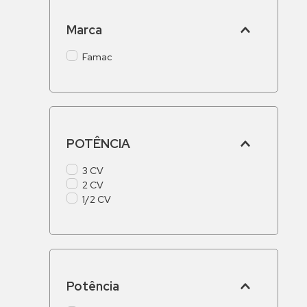
Marca
Famac
POTÊNCIA
3 CV
2 CV
1/2 CV
Potência