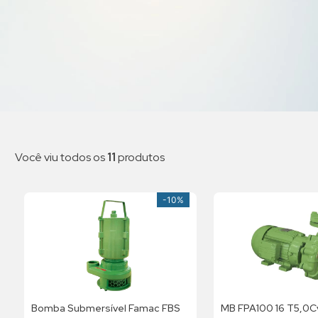
Você viu todos os
11
produtos
-
10%
Bomba Submersível Famac FBS
MB FPA100 16 T5,0C