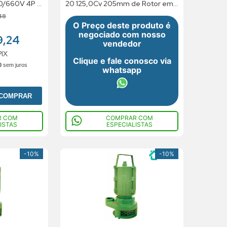
0/660V 4P F
20 125,0Cv 205mm de Rotor em
Bronze 220/380/440V Trifasico
48
O Preço deste produto é
negociado com nosso
9,24
vendedor
PIX
Clique e fale conosco via
0
sem juros
whatsapp
COMPRAR
R COM
COMPRAR COM
ISTAS
ESPECIALISTAS
-
10%
-
10%