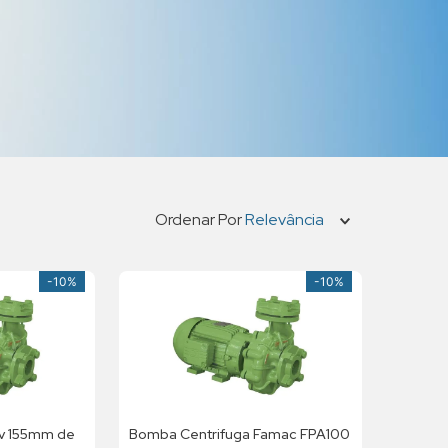
Ordenar Por
Relevância
-
10%
-
10%
v 155mm de
Bomba Centrifuga Famac FPA100