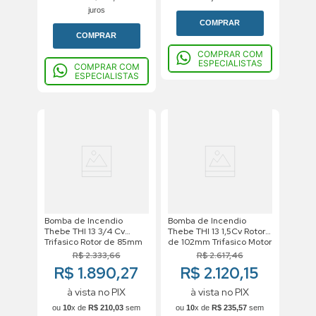
juros
COMPRAR
COMPRAR
COMPRAR COM
ESPECIALISTAS
COMPRAR COM
ESPECIALISTAS
Bomba de Incendio
Bomba de Incendio
Thebe THI 13 3/4 Cv
Thebe THI 13 1,5Cv Rotor
Trifasico Rotor de 85mm
de 102mm Trifasico Motor
Weg 220/380V
R$
2
.
333
,
66
R$
2
.
617
,
46
R$ 1.890,27
R$ 2.120,15
à vista no PIX
à vista no PIX
ou
10
x de
R$
210
,
03
sem
ou
10
x de
R$
235
,
57
sem