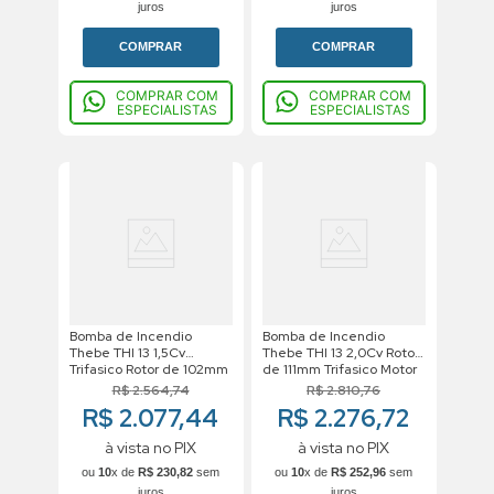
juros
juros
COMPRAR
COMPRAR
COMPRAR COM
COMPRAR COM
ESPECIALISTAS
ESPECIALISTAS
Bomba de Incendio
Bomba de Incendio
Thebe THI 13 1,5Cv
Thebe THI 13 2,0Cv Rotor
Trifasico Rotor de 102mm
de 111mm Trifasico Motor
Weg 220/380V
R$
2
.
564
,
74
R$
2
.
810
,
76
R$ 2.077,44
R$ 2.276,72
à vista no PIX
à vista no PIX
ou
10
x de
R$
230
,
82
sem
ou
10
x de
R$
252
,
96
sem
juros
juros