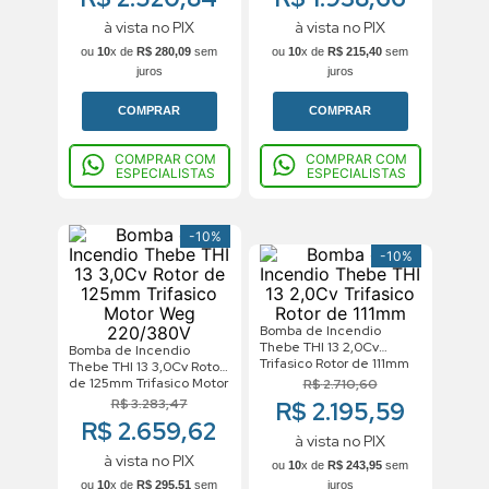
à vista no PIX
à vista no PIX
ou
10
x de
R$
280
,
09
sem
ou
10
x de
R$
215
,
40
sem
juros
juros
COMPRAR
COMPRAR
COMPRAR COM
COMPRAR COM
ESPECIALISTAS
ESPECIALISTAS
-
10%
-
10%
Bomba de Incendio
Thebe THI 13 2,0Cv
Bomba de Incendio
Trifasico Rotor de 111mm
Thebe THI 13 3,0Cv Rotor
de 125mm Trifasico Motor
R$
2
.
710
,
60
Weg 220/380V
R$
3
.
283
,
47
R$ 2.195,59
R$ 2.659,62
à vista no PIX
à vista no PIX
ou
10
x de
R$
243
,
95
sem
ou
10
x de
R$
295
,
51
sem
juros