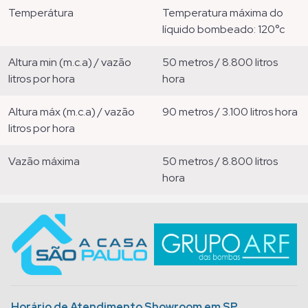
temperátura
temperatura máxima do
líquido bombeado: 120°c
altura min (m.c.a) / vazão
50 metros / 8.800 litros
litros por hora
hora
altura máx (m.c.a) / vazão
90 metros / 3.100 litros hora
litros por hora
vazão máxima
50 metros / 8.800 litros
hora
Horário de Atendimento Showroom em SP