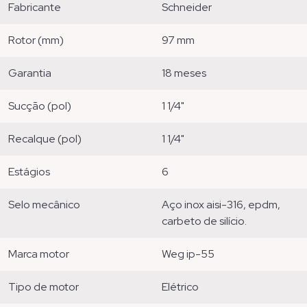
fabricante
schneider
rotor (mm)
97 mm
garantia
18 meses
sucção (pol)
1 1/4"
recalque (pol)
1 1/4"
estágios
6
selo mecânico
aço inox aisi-316, epdm,
carbeto de silício.
marca motor
weg ip-55
tipo de motor
elétrico