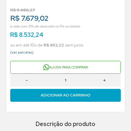
R$
9
.
480
,
27
R$ 7.679,02
à vista com 10% de desconto no Pix ou boleto
R$
8
.
532
,
24
ou em até
10
x de
R$
853
,
22
sem juros
(ver parcelas)
AJUDA PARA COMPRAR
－
＋
ADICIONAR AO CARRINHO
Descrição do produto