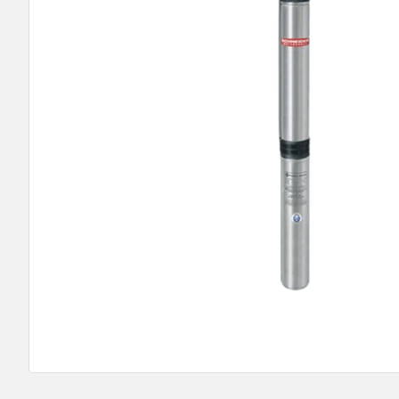
9
º
bomba multiestagio
10
º
texius