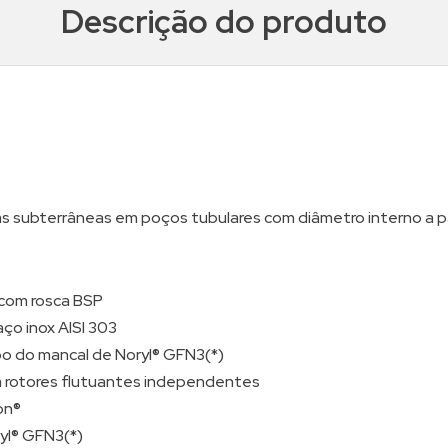
Descrição do produto
ubterrâneas em poços tubulares com diâmetro interno a par
” com rosca BSP
ço inox AISI 303
po do mancal de Noryl® GFN3(*)
 rotores flutuantes independentes
on®
ryl® GFN3(*)