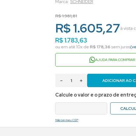
SCHNEIDER
R$
1
.
981
,
81
R$ 1.605,27
à vista
R$
1
.
783
,
63
ou em até
10
x de
R$
178
,
36
sem juros
(v
AJUDA PARA COMPRAR
－
＋
ADICIONAR AO 
Não sei meu CEP