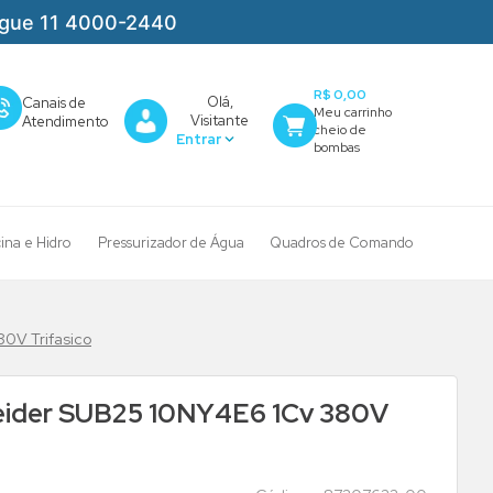
igue 11 4000-2440
R$ 0,00
Olá,
Canais de
Visitante
Atendimento
cina e Hidro
Pressurizador de Água
Quadros de Comando
0V Trifasico
ider SUB25 10NY4E6 1Cv 380V