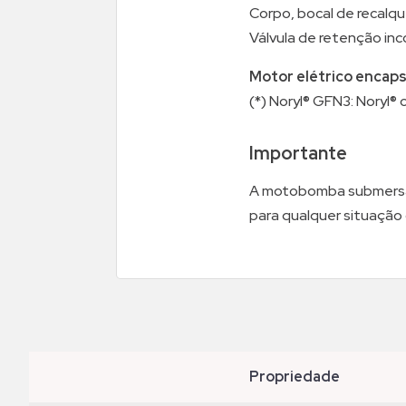
Corpo, bocal de recalque
Válvula de retenção inc
Motor elétrico encaps
(*) Noryl® GFN3: Noryl® 
Importante
A motobomba submersa 
para qualquer situaçã
propriedade