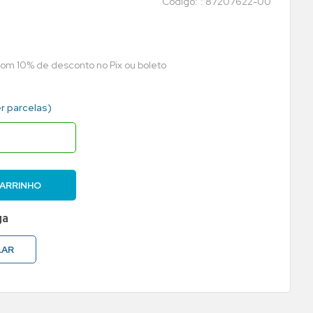
:
87207622-00
 com 10% de desconto no Pix ou boleto
er parcelas)
CARRINHO