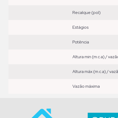
recalque (pol)
estágios
potência
altura min (m.c.a) / vazã
altura máx (m.c.a) / vaz
vazão máxima