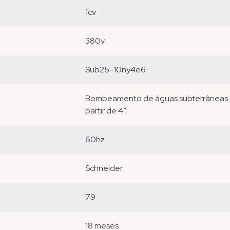
1cv
380v
sub25-10ny4e6
bombeamento de águas subterrâneas em poços tubulares com diâmetro interno a
partir de 4”.
60hz
schneider
79
18 meses