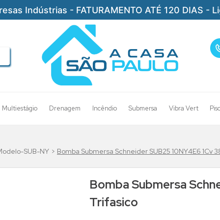
resas Indústrias - FATURAMENTO ATÉ 120 DIAS - L
Multiestágio
Drenagem
Incêndio
Submersa
Vibra Vert
Pis
Modelo-SUB-NY
Bomba Submersa Schneider SUB25 10NY4E6 1Cv 38
Bomba Submersa Schne
Trifasico