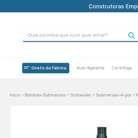
Construtoras Emp
Qual a bomba que você quer achar?
TERMOS MAIS BUSCADOS
1
º
pressurizadores
2
º
drenagem
Direto da Fábrica
Auto Aspirante
Centrífuga
3
º
submersa
4
º
tsbt
Bombas-Submersas
Schneider
Submersas-4-pol
5
º
bomba
6
º
incendio
7
º
5cv
8
º
piscinas