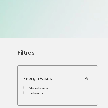
9
º
bomba multiestagio
10
º
texius
Filtros
Energia Fases
Monofásico
Trifásico