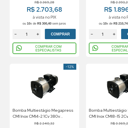
Trifásico
Trifásico
R$
3
.
369
,
28
R$
2
.
393
,
R$ 2.703,68
R$ 1.896
à vista no PIX
à vista no 
ou
10
x de
R$
300
,
40
sem juros
ou
10
x de
R$
210
,
74
－
＋
－
＋
COMPRAR
COMPRAR COM
COMPRA
ESPECIALISTAS
ESPECIAL
-
12%
Bomba Multiestágio Megapress
Bomba Multiestágio
CMI Inox CMI4-2 1Cv 380v
CMI Inox CMI8-15 2C
Trifásico
Trifásico
R$
2
.
240
,
32
R$
3
.
369
,