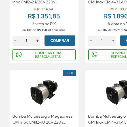
Inox CMI2-2 1/2Cv 220v
CMI Inox CMI4-3 1.4C
Monofásico
Trifásico
R$
1
.
734
,
64
R$
2
.
393
,
R$ 1.351,85
R$ 1.896
à vista no PIX
à vista no 
ou
10
x de
R$
150
,
20
sem juros
ou
10
x de
R$
210
,
74
－
＋
－
＋
COMPRAR
COMPRAR COM
COMPRA
ESPECIALISTAS
ESPECIAL
-
11%
Bomba Multiestágio Megapress
Bomba Multiestágio
CMI Inox CMI12-10 2Cv 220v
CMI Inox CMI4-3 1.4