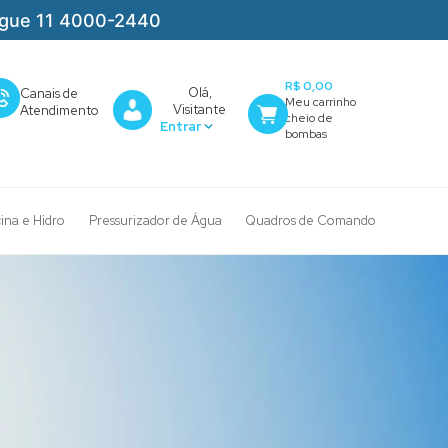
igue 11 4000-2440
R$ 0,00
Olá,
Canais de
Visitante
Atendimento
cina e Hidro
Pressurizador de Água
Quadros de Comando