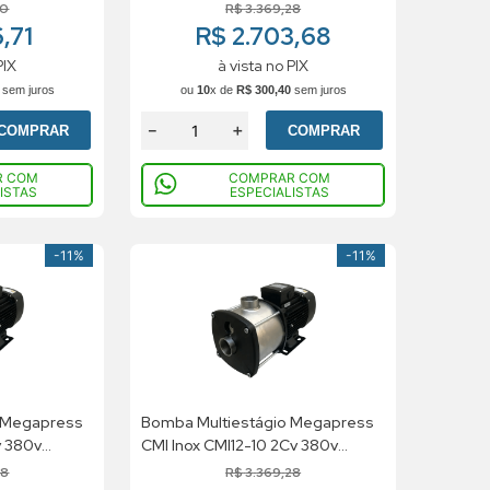
Trifásico
20
R$
3
.
369
,
28
,71
R$ 2.703,68
PIX
à vista no PIX
sem juros
ou
10
x de
R$
300
,
40
sem juros
－
＋
COMPRAR
COMPRAR
R COM
COMPRAR COM
ISTAS
ESPECIALISTAS
-
11%
-
11%
 Megapress
Bomba Multiestágio Megapress
v 380v
CMI Inox CMI12-10 2Cv 380v
Trifásico
28
R$
3
.
369
,
28