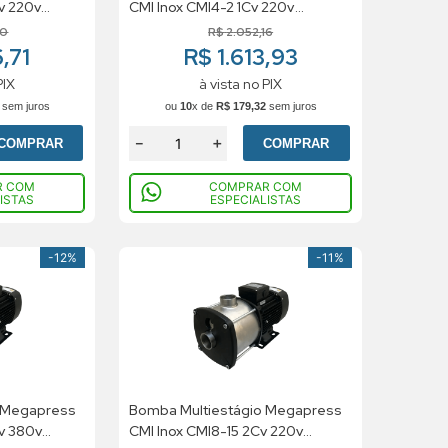
v 220v
CMI Inox CMI4-2 1Cv 220v
Monofásico
20
R$
2
.
052
,
16
,71
R$ 1.613,93
PIX
à vista no PIX
sem juros
ou
10
x de
R$
179
,
32
sem juros
－
＋
COMPRAR
COMPRAR
R COM
COMPRAR COM
ISTAS
ESPECIALISTAS
-
12%
-
11%
 Megapress
Bomba Multiestágio Megapress
Cv 380v
CMI Inox CMI8-15 2Cv 220v