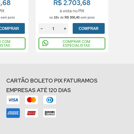
3,68
R$ 2.703,68
PIX
à vista no PIX
sem juros
ou
10
x de
R$
300
,
40
sem juros
－
＋
COMPRAR
COMPRAR
R COM
COMPRAR COM
ISTAS
ESPECIALISTAS
CARTÃO BOLETO PIX FATURAMOS
EMPRESAS ATÉ 120 DIAS