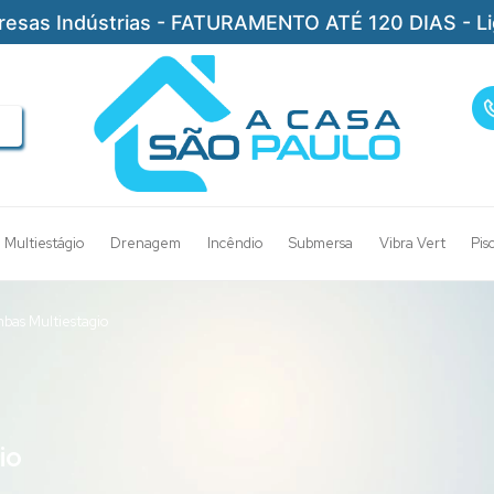
resas Indústrias - FATURAMENTO ATÉ 120 DIAS - L
Multiestágio
Drenagem
Incêndio
Submersa
Vibra Vert
Pis
bas Multiestagio
io