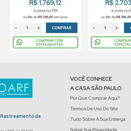
R$ 1.769,12
R$ 2.70
à vista no PIX
à vista no 
ou
10
x de
R$
196
,
56
sem juros
ou
10
x de
R$
300
,
40
－
＋
－
＋
COMPRAR
COMPRAR COM
COMPRA
ESPECIALISTAS
ESPECIAL
VOCÊ CONHECE
A CASA SÃO PAULO
Por Que Comprar Aqui?
Termos De Uso Do Site
o Rastreamento de
Tudo Sobre A Sua Entrega
Sobre Sua Privacidade