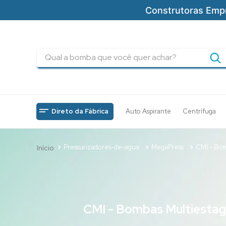
Construtoras Emp
Qual a bomba que você quer achar?
TERMOS MAIS BUSCADOS
1
º
pressurizadores
2
º
drenagem
Direto da Fábrica
Auto Aspirante
Centrífuga
3
º
submersa
4
º
tsbt
Pressurizadores-de-agua
MegaPress
CMI - Bom
5
º
bomba
6
º
incendio
7
º
5cv
CMI - Bombas Multiestag
8
º
piscinas