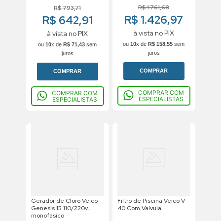
R$
1
.
761
,
68
R$
793
,
71
R$ 1.426,97
R$ 642,91
à vista no PIX
à vista no PIX
ou
10
x de
R$
158
,
55
sem
ou
10
x de
R$
71
,
43
sem
juros
juros
COMPRAR
COMPRAR
COMPRAR COM
COMPRAR COM
ESPECIALISTAS
ESPECIALISTAS
Gerador de Cloro Veico
Filtro de Piscina Veico V-
Genesis 15 110/220v
40 Com Valvula
monofasico