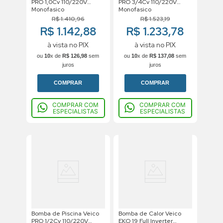
PRO 1,0Cv 110/220V
PRO 3/4Cv 110/220V
Monofasico
Monofasico
R$
1
.
410
,
96
R$
1
.
523
,
19
R$ 1.142,88
R$ 1.233,78
à vista no PIX
à vista no PIX
ou
10
x de
R$
126
,
98
sem
ou
10
x de
R$
137
,
08
sem
juros
juros
COMPRAR
COMPRAR
COMPRAR COM
COMPRAR COM
ESPECIALISTAS
ESPECIALISTAS
Bomba de Piscina Veico
Bomba de Calor Veico
PRO 1/2Cv 110/220V
EKO 19 Full Inverter