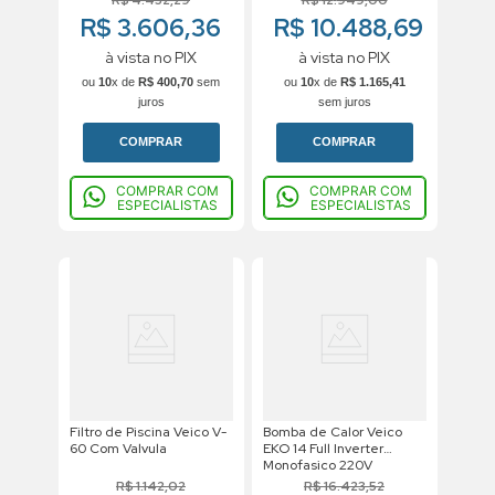
R$ 3.606,36
R$ 10.488,69
à vista no PIX
à vista no PIX
ou
10
x de
R$
400
,
70
sem
ou
10
x de
R$
1
.
165
,
41
juros
sem juros
COMPRAR
COMPRAR
COMPRAR COM
COMPRAR COM
ESPECIALISTAS
ESPECIALISTAS
Filtro de Piscina Veico V-
Bomba de Calor Veico
60 Com Valvula
EKO 14 Full Inverter
Monofasico 220V
R$
1
.
142
,
02
R$
16
.
423
,
52