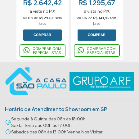
R$ 2.642,42
R$ 1.295,67
à vista no PIX
à vista no PIX
ou
10
x de
R$
293
,
60
sem
ou
10
x de
R$
143
,
96
sem
juros
juros
COMPRAR
COMPRAR
COMPRAR COM
COMPRAR COM
ESPECIALISTAS
ESPECIALISTAS
Horário de Atendimento Showroom em SP
Segunda à Quinta das 08h às 18:00h
Sexta-feira das 08h às 17:00h
Sábados das 08h às 13:00h Venha Nos Visitar