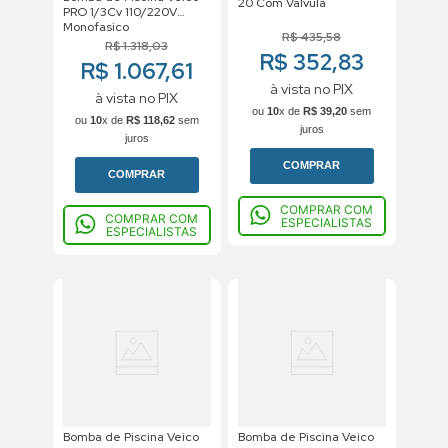
20 Com Valvula
PRO 1/3Cv 110/220V
Monofasico
R$
435
,
58
R$
1
.
318
,
03
R$ 352,83
R$ 1.067,61
à vista no PIX
à vista no PIX
ou
10
x de
R$
39
,
20
sem
ou
10
x de
R$
118
,
62
sem
juros
juros
COMPRAR
COMPRAR
COMPRAR COM
COMPRAR COM
ESPECIALISTAS
ESPECIALISTAS
Bomba de Piscina Veico
Bomba de Piscina Veico