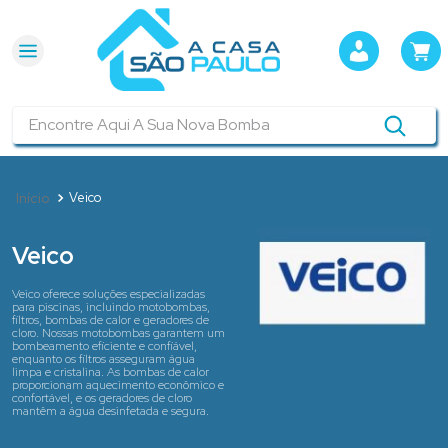
Encontre Aqui A Sua Nova Bomba
Veico
Veico
Veico oferece soluções especializadas
para piscinas, incluindo motobombas,
filtros, bombas de calor e geradores de
cloro. Nossas motobombas garantem um
bombeamento eficiente e confiável,
enquanto os filtros asseguram água
limpa e cristalina. As bombas de calor
proporcionam aquecimento econômico e
confortável, e os geradores de cloro
mantêm a água desinfetada e segura.