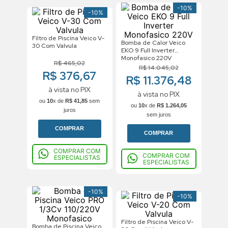
-
10%
-
10%
Filtro de Piscina Veico V-
Bomba de Calor Veico
30 Com Valvula
EKO 9 Full Inverter
Monofasico 220V
R$
465
,
02
R$
14
.
045
,
02
R$ 376,67
R$ 11.376,48
à vista no PIX
à vista no PIX
ou
10
x de
R$
41
,
85
sem
ou
10
x de
R$
1
.
264
,
05
juros
sem juros
COMPRAR
COMPRAR
COMPRAR COM
COMPRAR COM
ESPECIALISTAS
ESPECIALISTAS
-
10%
-
10%
Filtro de Piscina Veico V-
Bomba de Piscina Veico