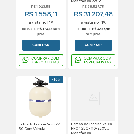
Monofasico 220V
R$
1
.
923
,
58
R$
38
.
527
,
75
R$ 1.558,11
R$ 31.207,48
à vista no PIX
à vista no PIX
ou
10
x de
R$
173
,
12
sem
ou
10
x de
R$
3
.
467
,
49
juros
sem juros
COMPRAR
COMPRAR
COMPRAR COM
COMPRAR COM
ESPECIALISTAS
ESPECIALISTAS
-
10%
Bomba de Piscina Veico
Filtro de Piscina Veico V-
PRO 1,25Cv 110/220V
50 Com Valvula
Monofasico