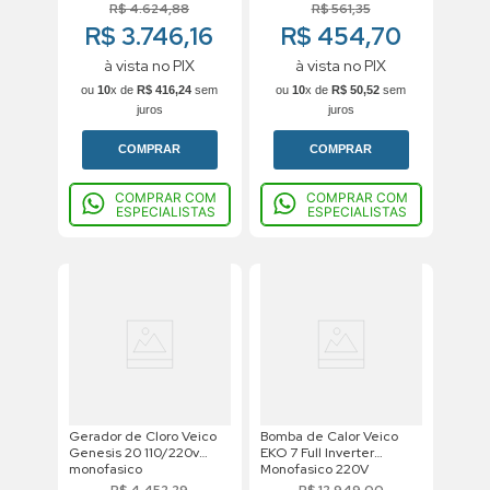
R$
4
.
624
,
88
R$
561
,
35
R$ 3.746,16
R$ 454,70
à vista no PIX
à vista no PIX
ou
10
x de
R$
416
,
24
sem
ou
10
x de
R$
50
,
52
sem
juros
juros
COMPRAR
COMPRAR
COMPRAR COM
COMPRAR COM
ESPECIALISTAS
ESPECIALISTAS
Gerador de Cloro Veico
Bomba de Calor Veico
Genesis 20 110/220v
EKO 7 Full Inverter
monofasico
Monofasico 220V
R$
4
.
452
,
29
R$
12
.
949
,
00