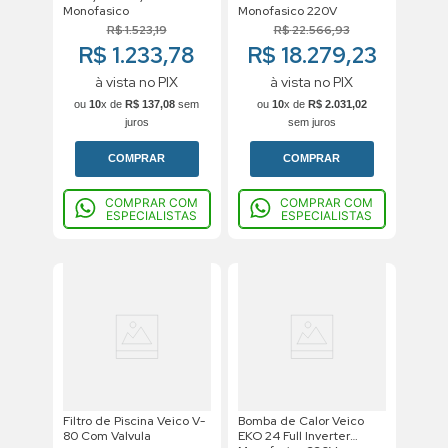
Monofasico
Monofasico 220V
R$
1
.
523
,
19
R$
22
.
566
,
93
R$ 1.233,78
R$ 18.279,23
à vista no PIX
à vista no PIX
ou
10
x de
R$
137
,
08
sem
ou
10
x de
R$
2
.
031
,
02
juros
sem juros
COMPRAR
COMPRAR
COMPRAR COM
COMPRAR COM
ESPECIALISTAS
ESPECIALISTAS
Filtro de Piscina Veico V-
Bomba de Calor Veico
80 Com Valvula
EKO 24 Full Inverter