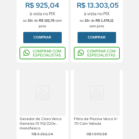
R$ 925,04
R$ 13.303,05
à vista no PIX
à vista no PIX
ou
10
x de
R$
102
,
78
sem
ou
10
x de
R$
1
.
478
,
11
juros
sem juros
COMPRAR
COMPRAR
COMPRAR COM
COMPRAR COM
ESPECIALISTAS
ESPECIALISTAS
Gerador de Cloro Veico
Filtro de Piscina Veico V-
Genesis 10 110/220v
70 Com Valvula
monofasico
R$
3
.
262
,
24
R$
1
.
599
,
58