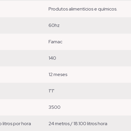
produtos alimentícios e químicos.
60hz
famac
140
12 meses
1"1"
3500
o litros por hora
24 metros / 18.100 litros hora