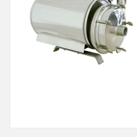
9
º
bomba multiestagio
10
º
texius