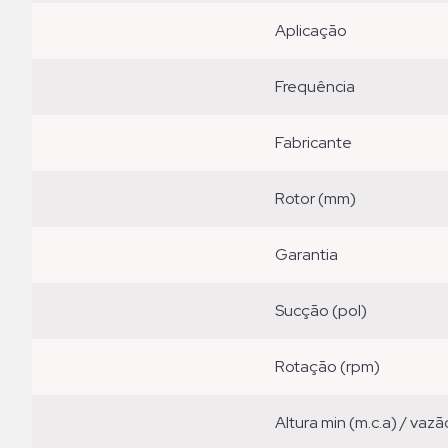
aplicação
frequência
fabricante
rotor (mm)
garantia
sucção (pol)
rotação (rpm)
altura min (m.c.a) / vazã