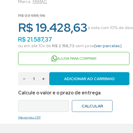
FAMAC
R$
23
.
985
,
96
R$ 19.428,63
à vista com 10% de desc
R$
21
.
587
,
37
ou em até
10
x de
R$
2
.
158
,
73
sem juros
(ver parcelas)
AJUDA PARA COMPRAR
－
＋
ADICIONAR AO CARRINHO
Não sei meu CEP