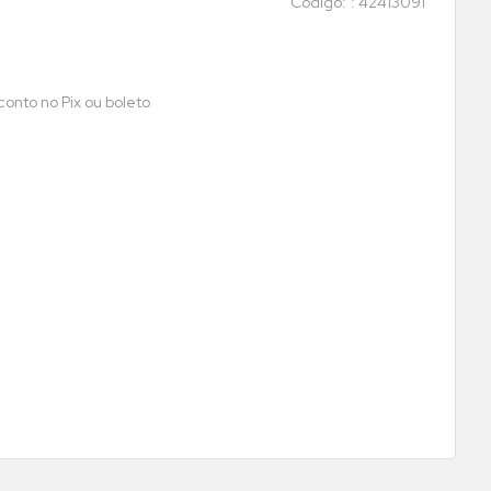
:
42413091
onto no Pix ou boleto