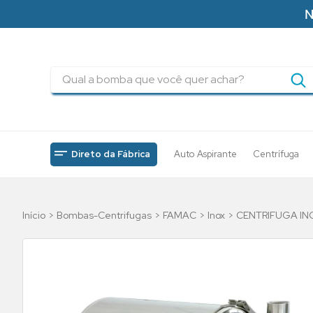
N
Qual a bomba que você quer achar?
TERMOS MAIS BUSCADOS
1
º
pressurizadores
2
º
drenagem
Direto da Fábrica
Auto Aspirante
Centrífuga
3
º
submersa
4
º
tsbt
Bombas-Centrifugas
FAMAC
Inox
CENTRIFUGA IN
5
º
bomba
6
º
incendio
7
º
5cv
8
º
piscinas