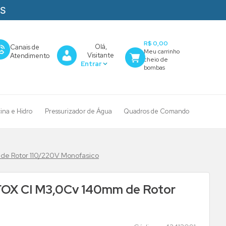
AS
R$ 0,00
Olá,
Canais de
Visitante
Atendimento
cina e Hidro
Pressurizador de Água
Quadros de Comando
de Rotor 110/220V Monofasico
FOX CI M3,0Cv 140mm de Rotor