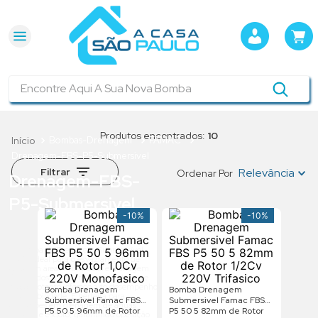
Encontre Aqui A Sua Nova Bomba
10
Bombas-Drenagem
FAMAC
Drenagem-FBS-P5-Submersivel
Filtrar
Relevância
Ordenar Por
Drenagem-FBS-
P5-Submersivel
-
10%
-
10%
A Bomba de Drenagem Submersível
FBS é ideal para o esvaziamento de
água em áreas inundadas e drenagem
de líquidos. Com um design robusto e
motor potente, oferece alto desempenho
Bomba Drenagem
Bomba Drenagem
e confiabilidade. É perfeita para
Submersivel Famac FBS
Submersivel Famac FBS
aplicações em drenagem de águas
P5 50 5 96mm de Rotor
P5 50 5 82mm de Rotor
pluviais e esgoto, garantindo operação