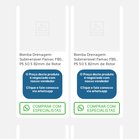
Bomba Drenagem
Bomba Drenagem
Submersivel Famac FBS
Submersivel Famac FBS
P5 50 5 82mm de Rotor
P5 50 5 82mm de Rotor
1/2Cv 380V Trifasico
1/2Cv 220V Monofasico
O Preço deste produto
O Preço deste produto
é negociado com
é negociado com
nosso vendedor
nosso vendedor
Clique e fale conosco
Clique e fale conosco
via whatsapp
via whatsapp
COMPRAR COM
COMPRAR COM
ESPECIALISTAS
ESPECIALISTAS