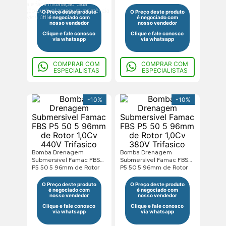
1,0Cv 220V Monofasico
1/2Cv 220V Trifasico
contínua e fácil instalação. Sua
construção durável assegura resistência
O Preço deste produto
O Preço deste produto
e longa vida útil.
é negociado com
é negociado com
nosso vendedor
nosso vendedor
Clique e fale conosco
Clique e fale conosco
via whatsapp
via whatsapp
COMPRAR COM
COMPRAR COM
ESPECIALISTAS
ESPECIALISTAS
-
10%
-
10%
Bomba Drenagem
Bomba Drenagem
Submersivel Famac FBS
Submersivel Famac FBS
P5 50 5 96mm de Rotor
P5 50 5 96mm de Rotor
1,0Cv 440V Trifasico
1,0Cv 380V Trifasico
O Preço deste produto
O Preço deste produto
é negociado com
é negociado com
nosso vendedor
nosso vendedor
Clique e fale conosco
Clique e fale conosco
via whatsapp
via whatsapp